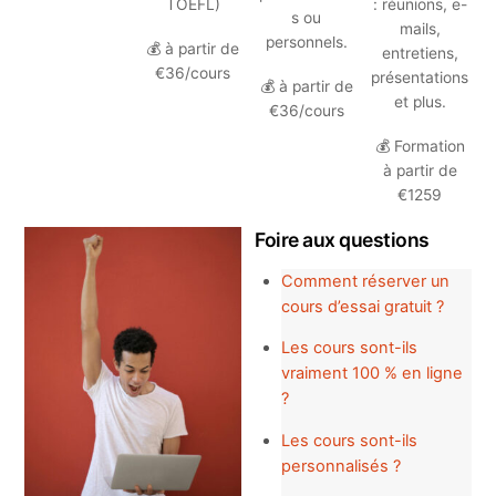
TOEFL)
: réunions, e-
s ou
mails,
personnels.
💰 à partir de
entretiens,
€36/cours
présentations
💰 à partir de
et plus.
€36/cours
💰 Formation
à partir de
€1259
Foire aux questions
Comment réserver un
cours d’essai gratuit ?
Les cours sont-ils
vraiment 100 % en ligne
?
Les cours sont-ils
personnalisés ?