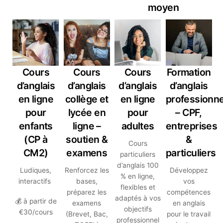
moyen
Cours
Cours
Cours
Formation
d’anglais
d’anglais
d’anglais
d’anglais
en ligne
collège et
en ligne
professionne
pour
lycée en
pour
– CPF,
enfants
ligne –
adultes
entreprises
(CP à
soutien &
&
Cours
CM2)
examens
particuliers
particuliers
d’anglais 100
Ludiques,
Renforcez les
Développez
% en ligne,
interactifs
bases,
vos
flexibles et
préparez les
compétences
adaptés à vos
💰 à partir de
examens
en anglais
objectifs
€30/cours
(Brevet, Bac,
pour le travail
professionnel