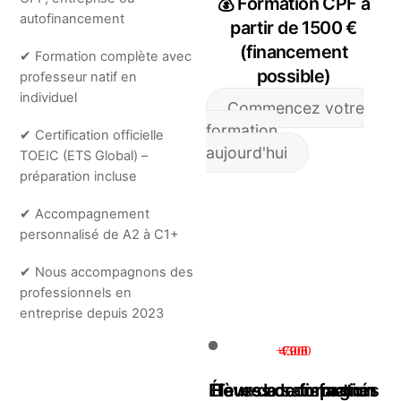
💰 Formation CPF à
autofinancement
partir de 1500 €
(financement
✔ Formation complète avec
possible)
professeur natif en
individuel
Commencez votre
formation
✔ Certification officielle
aujourd'hui
TOEIC (ETS Global) –
préparation incluse
✔ Accompagnement
personnalisé de A2 à C1+
✔ Nous accompagnons des
professionnels en
entreprise depuis 2023
+7000
+300
4.9/5
Élèves accompagnés
Heures de formation
Taux de satisfaction