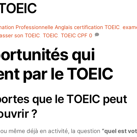
TOEIC
ation Professionnelle Anglais
certification TOEIC
,
exam
asser son TOEIC
,
TOEIC
,
TOEIC CPF
0
ortunités qui
t par le TOEIC
portes que le TOEIC peut
ouvrir ?
ou même déjà en activité, la question
“quel est vo